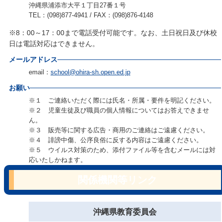
沖縄県浦添市大平１丁目27番１号
TEL：(098)877-4941 / FAX：(098)876-4148
※8：00～17：00まで電話受付可能です。なお、土日祝日及び休校
日は電話対応はできません。
メールアドレス
email：
school@ohira-sh.open.ed.jp
お願い
※１ ご連絡いただく際には氏名・所属・要件を明記ください。
※２ 児童生徒及び職員の個人情報についてはお答えできませ
ん。
※３ 販売等に関する広告・商用のご連絡はご遠慮ください。
※４ 誹謗中傷、公序良俗に反する内容はご遠慮ください。
※５ ウイルス対策のため、添付ファイル等を含むメールには対
応いたしかねます。
関係機関等リンク
沖縄県教育委員会