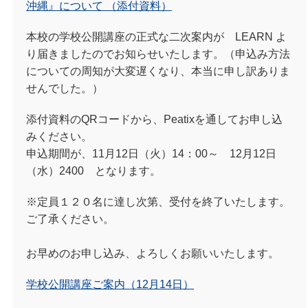
沖縄』
について
（添付資料）
本校の学校公開講座の正式な二次案内が LEARN よ
り届きましたのでお知らせいたします。（申込み方法
についての周知が大変遅くなり、本当に申し訳ありま
せんでした。）
添付資料のQRコードから、
Peatix
を通してお申し込
みください。
申込期間が、1
1
月1
2
日（火）1
4：00
～ 1
2
月1
2
日
（水）2
400
となります。
※定員１２０名に達し次第、受付を終了いたします。
ご了承ください。
お早めのお申し込み、よろしくお願いいたします。
学校公開講座ご案内（12月14日）