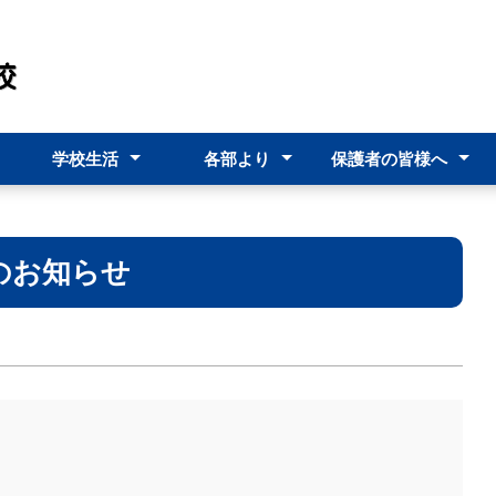
学校生活
各部より
保護者の皆様へ
フレット
年間行事予定表
年間指導計画
学校だより
評議委員会及び学校評価
進路指導部
生徒指導部
寄宿舎
台風接近時の対応
感染症出席停止期間
与薬指示書（臨時薬
のお知らせ