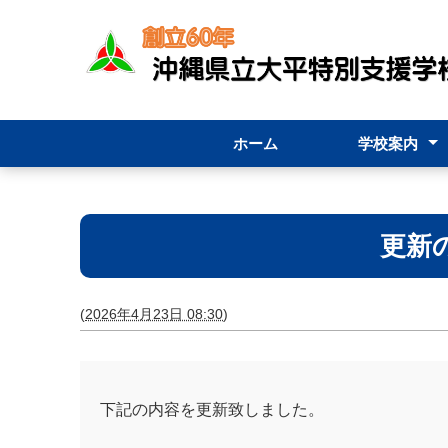
ホーム
学校案内
校長挨拶
学校要覧
学校案内リー
職員必携
更新
(
2026年4月23日 08:30
)
下記の内容を更新致しました。